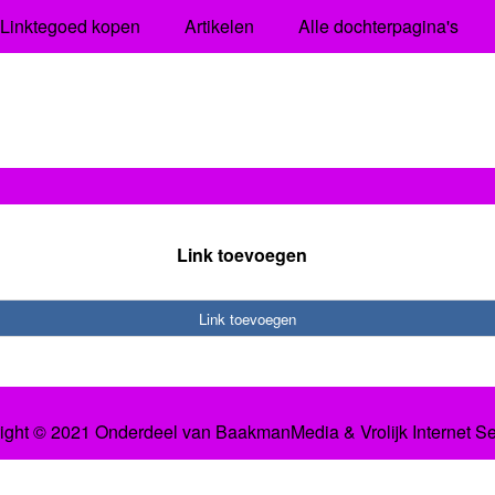
Linktegoed kopen
Artikelen
Alle dochterpagina's
Link toevoegen
Link toevoegen
ight © 2021 Onderdeel van
BaakmanMedia
&
Vrolijk Internet S